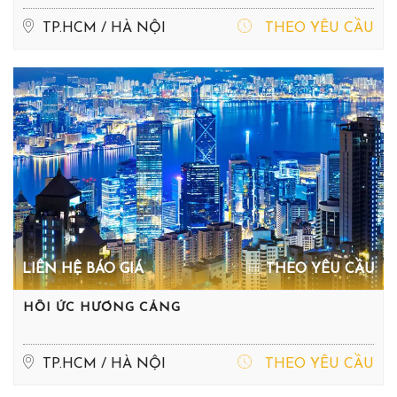
TP.HCM / HÀ NỘI
THEO YÊU CẦU
LIÊN HỆ BÁO GIÁ
THEO YÊU CẦU
HỒI ỨC HƯƠNG CẢNG
TP.HCM / HÀ NỘI
THEO YÊU CẦU