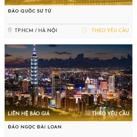
ĐẢO QUỐC SƯ TỬ
TP.HCM / HÀ NỘI
THEO YÊU CẦU
LIÊN HỆ BÁO GIÁ
THEO YÊU CẦU
ĐẢO NGỌC ĐÀI LOAN