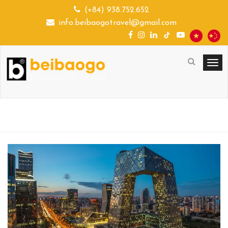
(+84) 938.752.652
info.beibaogotravel@gmail.com
DU LỊCH THEO YÊU CẦU