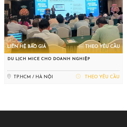
LIÊN HỆ BÁO GIÁ
THEO YÊU CẦU
DU LỊCH MICE CHO DOANH NGHIỆP
TP.HCM / HÀ NỘI
THEO YÊU CẦU