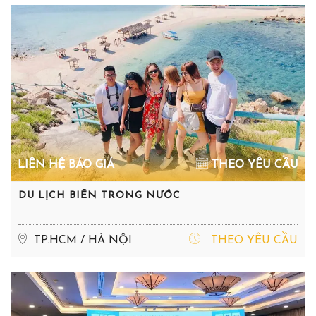
LIÊN HỆ BÁO GIÁ
THEO YÊU CẦU
DU LỊCH BIỂN TRONG NƯỚC
TP.HCM / HÀ NỘI
THEO YÊU CẦU